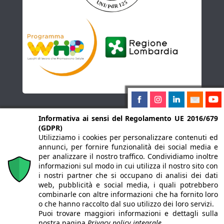
Informativa ai sensi del Regolamento UE 2016/679
(GDPR)
Utilizziamo i cookies per personalizzare contenuti ed
Il materiale contenuto in questo sito è proprietà
annunci, per fornire funzionalità dei social media e
de LA MERIDIANA società cooperativa sociale, che
ne detiene tutti i diritti.
per analizzare il nostro traffico. Condividiamo inoltre
Via Cesare Battisti 86, 20900 Monza –
informazioni sul modo in cui utilizza il nostro sito con
lameridiana.monza@pec.it
i nostri partner che si occupano di analisi dei dati
P.IVA IT02322460961 – C.F. 08400690155 – REA
web, pubblicità e social media, i quali potrebbero
MB1226232 – Registro delle Imprese di Monza e
combinarle con altre informazioni che ha fornito loro
Brianza
o che hanno raccolto dal suo utilizzo dei loro servizi.
Puoi trovare maggiori informazioni e dettagli sulla
nostra pagina
Privacy policy integrale.