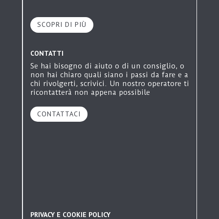
Alloggi Protetti
Monza
SCOPRI DI PIÙ
Ginetta Colombo
Appartamenti Protetti
Cerro Maggiore
CONTATTI
Il Paese Ritrovato
Se hai bisogno di aiuto o di un consiglio, o
Villaggio Alzheimer
non hai chiaro quali siano i passi da fare e a
Monza
chi rivolgerti, scrivici. Un nostro operatore ti
ricontatterà non appena possibile
RSA San Pietro
Residenza Sanitaria Assistenziale
CONTATTACI
Monza
R20
Residenza Sanitaria Assistenziale
Monza
RSD San Pietro
Residenza Sanitaria Disabili
Monza
Hospice San Pietro
Hospice
PRIVACY E COOKIE POLICY
Monza