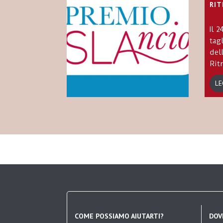
RI
Il 
tag
del
Rit
LE
COME POSSIAMO AIUTARTI?
DOV