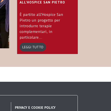
ALL’HOSPICE SAN PIETRO
È partito all’Hospice San
Pietro un progetto per
introdurre terapie
complementari, in
particolare...
LEGGI TUTTO
PRIVACY E COOKIE POLICY