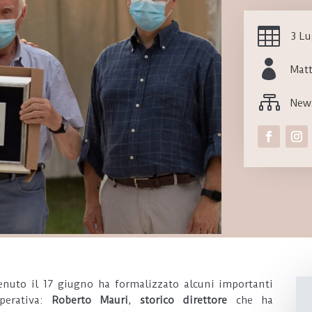

3 Lu

Mat

New
tenuto il 17 giugno ha formalizzato alcuni importanti
perativa:
Roberto Mauri
,
storico direttore
che ha