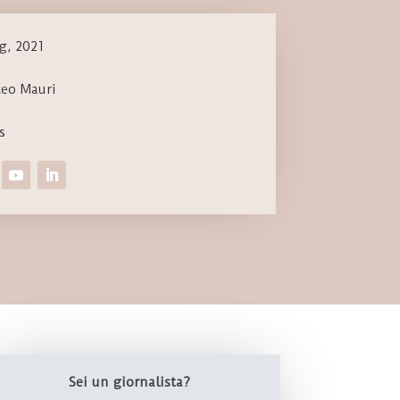
g, 2021
teo Mauri
s
Sei un giornalista?