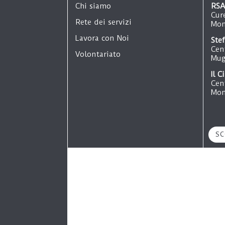
Chi siamo
RSA
Cur
Rete dei servizi
Mon
Lavora con Noi
Ste
Cen
Volontariato
Mug
Il C
Cen
Mon
Oas
All
Mon
SC
Gin
App
Cer
Il P
Vil
Mon
RSA
Res