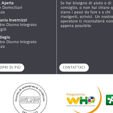
 Aperta
Se hai bisogno di aiuto o di
e Domiciliari
consiglio, o non hai chiaro q
za
siano i passi da fare e a chi
rivolgerti, scrivici. Un nostr
fania Invernizzi
operatore ti ricontatterà no
tro Diurno Integrato
appena possibile
giò
iliegio
tro Diurno Integrato
za
i San Gerardo
oggi Protetti
za
OPRI DI PIÙ
CONTATTACI
etta Colombo
artamenti Protetti
ro Maggiore
aese Ritrovato
laggio Alzheimer
za
 San Pietro
idenza Sanitaria