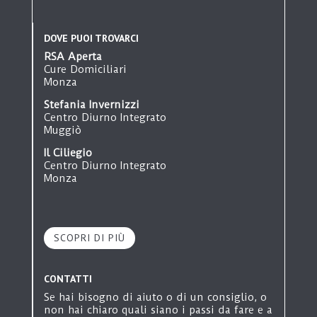
DOVE PUOI TROVARCI
RSA Aperta
Cure Domiciliari
Monza
Stefania Invernizzi
Centro Diurno Integrato
Muggiò
Il Ciliegio
Centro Diurno Integrato
Monza
Oasi San Gerardo
Alloggi Protetti
Monza
SCOPRI DI PIÙ
Ginetta Colombo
Appartamenti Protetti
Cerro Maggiore
CONTATTI
Il Paese Ritrovato
Se hai bisogno di aiuto o di un consiglio, o
Villaggio Alzheimer
non hai chiaro quali siano i passi da fare e a