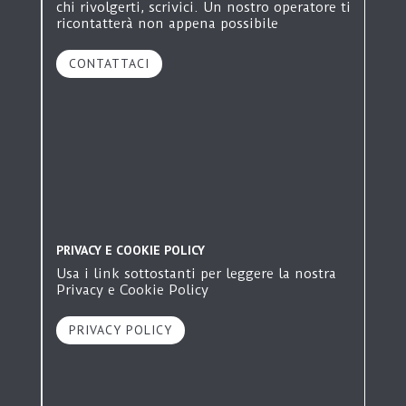
Monza
chi rivolgerti, scrivici. Un nostro operatore ti
ricontatterà non appena possibile
RSA San Pietro
Residenza Sanitaria Assistenziale
CONTATTACI
Monza
R20
Residenza Sanitaria Assistenziale
Monza
RSD San Pietro
Residenza Sanitaria Disabili
Monza
Hospice San Pietro
Hospice
PRIVACY E COOKIE POLICY
Monza
Usa i link sottostanti per leggere la nostra
Privacy e Cookie Policy
PRIVACY POLICY